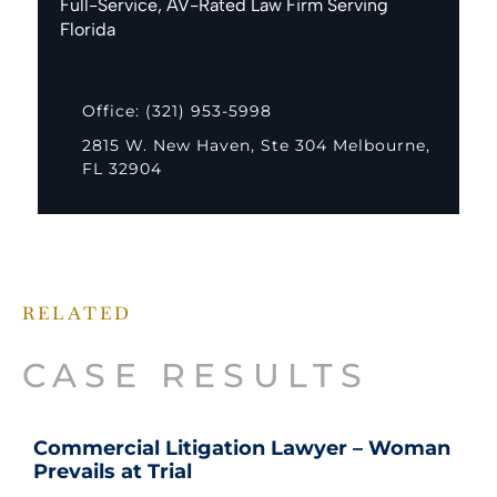
Full-Service, AV-Rated Law Firm Serving
Florida
Office: (321) 953-5998
2815 W. New Haven, Ste 304 Melbourne,
FL 32904
RELATED
CASE RESULTS
Commercial Litigation Lawyer – Woman
Prevails at Trial